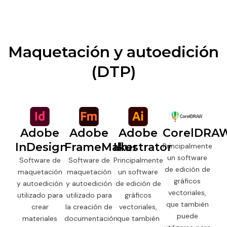
Maquetación y autoedición
(DTP)
Adobe
Adobe
Adobe
CorelDRA
InDesign
FrameMaker
Illustrator
Principalmente
un software
Software de
Software de
Principalmente
de edición de
maquetación
maquetación
un software
gráficos
y autoedición
y autoedición
de edición de
vectoriales,
utilizado para
utilizado para
gráficos
que también
crear
la creación de
vectoriales,
puede
materiales
documentación
que también