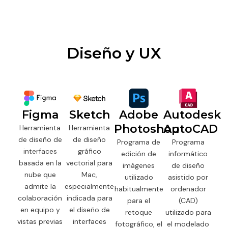
Diseño y UX
Figma
Sketch
Adobe
Autodesk
Photoshop
AutoCAD
Herramienta
Herramienta
de diseño de
de diseño
Programa de
Programa
interfaces
gráfico
edición de
informático
basada en la
vectorial para
imágenes
de diseño
nube que
Mac,
utilizado
asistido por
admite la
especialmente
habitualmente
ordenador
colaboración
indicada para
para el
(CAD)
en equipo y
el diseño de
retoque
utilizado para
vistas previas
interfaces
fotográfico, el
el modelado