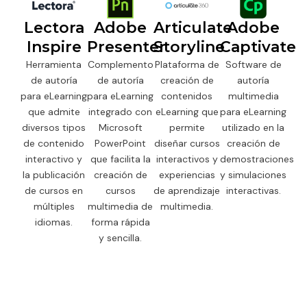
Lectora
Adobe
Articulate
Adobe
Inspire
Presenter
Storyline
Captivate
Herramienta
Complemento
Plataforma de
Software de
de autoría
de autoría
creación de
autoría
para eLearning
para eLearning
contenidos
multimedia
que admite
integrado con
eLearning que
para eLearning
diversos tipos
Microsoft
permite
utilizado en la
de contenido
PowerPoint
diseñar cursos
creación de
interactivo y
que facilita la
interactivos y
demostraciones
la publicación
creación de
experiencias
y simulaciones
de cursos en
cursos
de aprendizaje
interactivas.
múltiples
multimedia de
multimedia.
idiomas.
forma rápida
y sencilla.