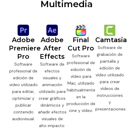
Multimedia
Adobe
Adobe
Final
Camtasia
Premiere
After
Cut Pro
Software de
grabación de
Pro
Effects
Software
pantalla y
profesional de
Software
Software de
edición de
edición de
profesional de
efectos
vídeo utilizado
vídeo para
edición de
visuales y
para crear
Mac, utilizado
video utilizado
animación
vídeos de
habitualmente
para editar,
utilizado para
instrucciones
en la
optimizar y
crear gráficos
y
producción de
publicar
dinámicos y
presentaciones.
cine y vídeo.
contenido
añadir efectos
audiovisual.
visuales de
alto impacto.