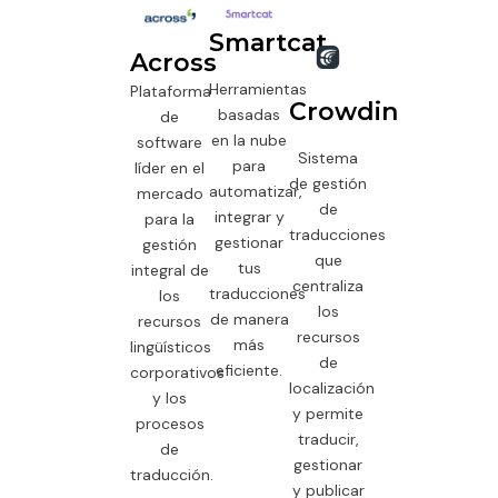
Smartcat
Across
Herramientas
Plataforma
Crowdin
basadas
de
en la nube
software
Sistema
para
líder en el
de gestión
automatizar,
mercado
de
integrar y
para la
traducciones
gestionar
gestión
que
tus
integral de
centraliza
traducciones
los
los
de manera
recursos
recursos
más
lingüísticos
de
eficiente.
corporativos
localización
y los
y permite
procesos
traducir,
de
gestionar
traducción.
y publicar