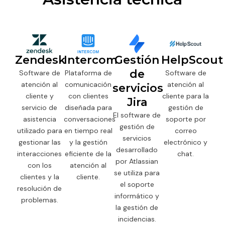
Zendesk
Intercom
Gestión
HelpScout
de
Software de
Plataforma de
Software de
atención al
comunicación
atención al
servicios
cliente y
con clientes
cliente para la
Jira
servicio de
diseñada para
gestión de
El software de
asistencia
conversaciones
soporte por
gestión de
utilizado para
en tiempo real
correo
servicios
gestionar las
y la gestión
electrónico y
desarrollado
interacciones
eficiente de la
chat.
por Atlassian
con los
atención al
se utiliza para
clientes y la
cliente.
el soporte
resolución de
informático y
problemas.
la gestión de
incidencias.